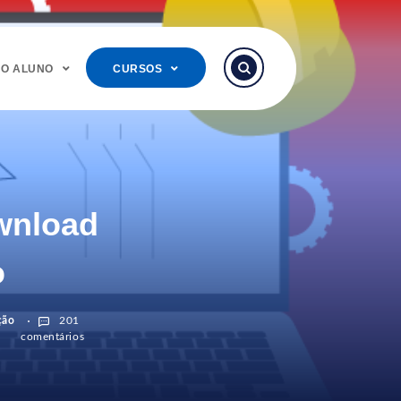
DO ALUNO
CURSOS
wnload
o
ção
201
comentários