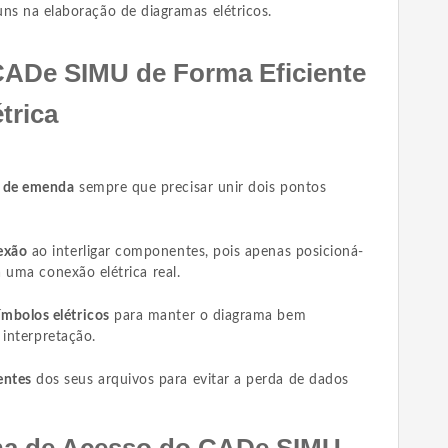
ns na elaboração de diagramas elétricos.
CADe SIMU de Forma Eficiente
trica
a de emenda
sempre que precisar unir dois pontos
nexão
ao interligar componentes, pois apenas posicioná-
a uma conexão elétrica real.
ímbolos elétricos
para manter o diagrama bem
a interpretação.
entes
dos seus arquivos para evitar a perda de dados
ha de Acesso do CADe SIMU