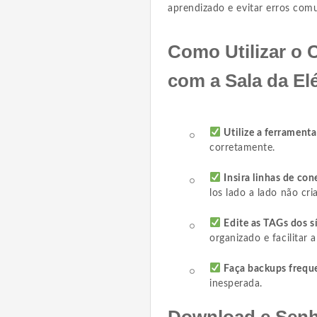
aprendizado e evitar erros comu
Como Utilizar o 
com a Sala da Elé
Utilize a ferrament
corretamente.
Insira linhas de co
los lado a lado não cri
Edite as TAGs dos s
organizado e facilitar 
Faça backups frequ
inesperada.
Download e Sen