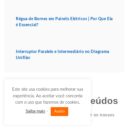
Régua de Bornes em Painéis Elétricos | Por Que Ela
é Essencial?
Interruptor Paralelo e Intermediário no Diagrama
Unifilar
Este site usa cookies para melhorar sua
experiência. Ao aceitar você concorda
Receba mais conteúdos
com o uso que fazemos de cookies,
Saiba mais
-
Aceito
Cadastre-se seu e-mail para receber os nossos
conteúdos exclusivos.