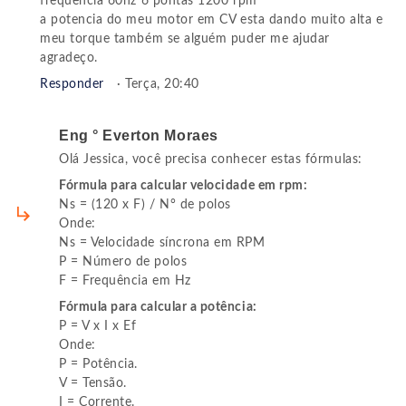
frequência 60hz 6 pontas 1200 rpm
a potencia do meu motor em CV esta dando muito alta e
meu torque também se alguém puder me ajudar
agradeço.
Responder
· Terça, 20:40
Eng ° Everton Moraes
Olá Jessica, você precisa conhecer estas fórmulas:
Fórmula para calcular velocidade em rpm:
Ns = (120 x F) / N° de polos
Onde:
Ns = Velocidade síncrona em RPM
P = Número de polos
F = Frequência em Hz
Fórmula para calcular a potência:
P = V x I x Ef
Onde:
P = Potência.
V = Tensão.
I = Corrente.