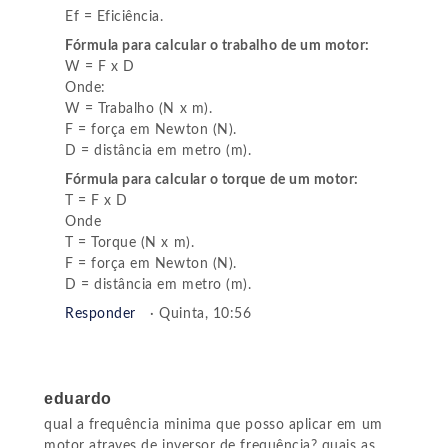
Ef = Eficiência.
Fórmula para calcular o trabalho de um motor:
W = F x D
Onde:
W = Trabalho (N x m).
F = força em Newton (N).
D = distância em metro (m).
Fórmula para calcular o torque de um motor:
T = F x D
Onde
T = Torque (N x m).
F = força em Newton (N).
D = distância em metro (m).
Responder
· Quinta, 10:56
eduardo
qual a frequência minima que posso aplicar em um
motor atraves de inversor de frequência? quais as