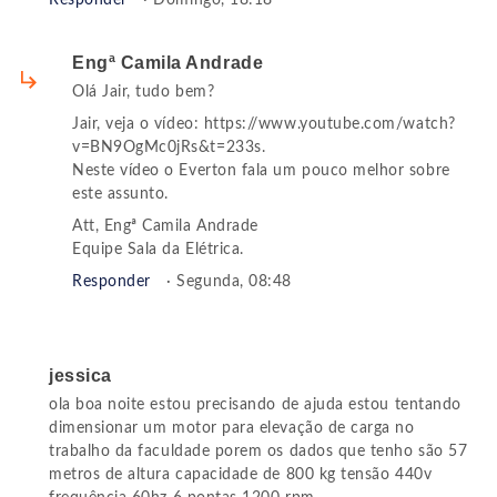
Responder
· Domingo, 18:18
Engª Camila Andrade
Olá Jair, tudo bem?
Jair, veja o vídeo: https://www.youtube.com/watch?
v=BN9OgMc0jRs&t=233s.
Neste vídeo o Everton fala um pouco melhor sobre
este assunto.
Att, Engª Camila Andrade
Equipe Sala da Elétrica.
Responder
· Segunda, 08:48
jessica
ola boa noite estou precisando de ajuda estou tentando
dimensionar um motor para elevação de carga no
trabalho da faculdade porem os dados que tenho são 57
metros de altura capacidade de 800 kg tensão 440v