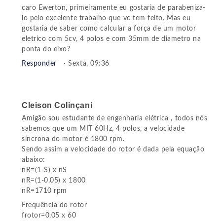
caro Ewerton, primeiramente eu gostaria de parabeniza-
lo pelo excelente trabalho que vc tem feito. Mas eu
gostaria de saber como calcular a força de um motor
eletrico com 5cv, 4 polos e com 35mm de diametro na
ponta do eixo?
Responder
· Sexta, 09:36
Cleison Colinçani
Amigão sou estudante de engenharia elétrica , todos nós
sabemos que um MIT 60Hz, 4 polos, a velocidade
síncrona do motor é 1800 rpm.
Sendo assim a velocidade do rotor é dada pela equação
abaixo:
nR=(1-S) x nS
nR=(1-0.05) x 1800
nR=1710 rpm
Frequência do rotor
frotor=0.05 x 60