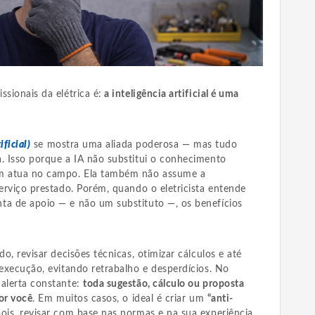
sionais da elétrica é:
a inteligência artificial é uma
ificial)
se mostra uma aliada poderosa — mas tudo
a. Isso porque a IA não substitui o conhecimento
em atua no campo. Ela também não assume a
serviço prestado. Porém, quando o eletricista entende
ta de apoio — e não um substituto —, os benefícios
do, revisar decisões técnicas, otimizar cálculos e até
 execução, evitando retrabalho e desperdícios. No
 alerta constante:
toda sugestão, cálculo ou proposta
por você
. Em muitos casos, o ideal é criar um
“anti-
ois, revisar com base nas normas e na sua experiência.