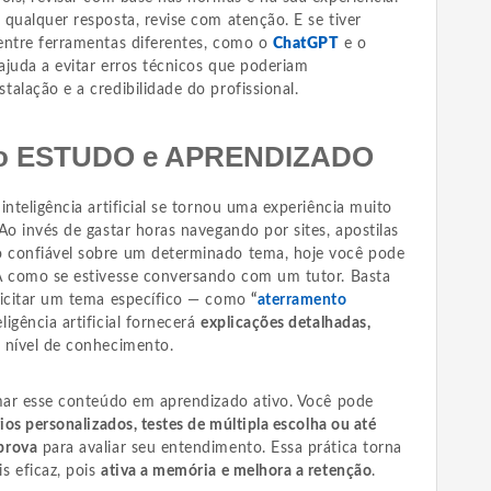
qualquer resposta, revise com atenção. E se tiver
entre ferramentas diferentes, como o
ChatGPT
e o
ajuda a evitar erros técnicos que poderiam
alação e a credibilidade do profissional.
 no ESTUDO e APRENDIZADO
inteligência artificial se tornou uma experiência muito
Ao invés de gastar horas navegando por sites, apostilas
 confiável sobre um determinado tema, hoje você pode
A como se estivesse conversando com um tutor. Basta
licitar um tema específico — como
“
aterramento
ligência artificial fornecerá
explicações detalhadas,
 nível de conhecimento.
rmar esse conteúdo em aprendizado ativo. Você pode
ios personalizados, testes de múltipla escolha ou até
prova
para avaliar seu entendimento. Essa prática torna
s eficaz, pois
ativa a memória e melhora a retenção
.