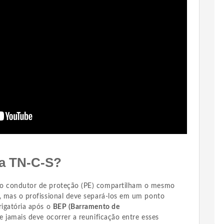
ma TN-C-S?
e o condutor de proteção (PE) compartilham o mesmo
o, mas o profissional deve separá-los em um ponto
rigatória após o
BEP (Barramento de
 e jamais deve ocorrer a reunificação entre esses