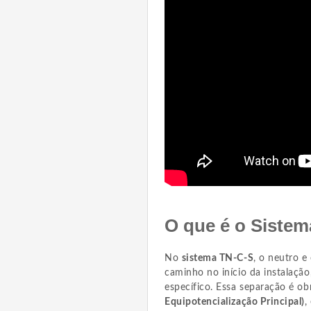
O que é o Siste
No
sistema TN-C-S
, o neutro 
caminho no início da instalaçã
específico. Essa separação é ob
Equipotencialização Principal)
,