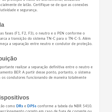
cialmente de latão. Certifique-se de que as conexões
dutividade e segurança.
da
as fases (F1, F2, F3), o neutro e o PEN conforme o
marca a transição do sistema TN-C para o TN-C-S. Além
meça a separação entre neutro e condutor de proteção.
ibuição
portante realizar a separação definitiva entre o neutro e
amento BEP. A partir desse ponto, portanto, o sistema
 os condutores funcionando de maneira totalmente
ispositivos
teção como
DRs
e
DPSs
conforme a tabela da NBR 5410.
o seccionamento correto em caso de fuga de corrente ou