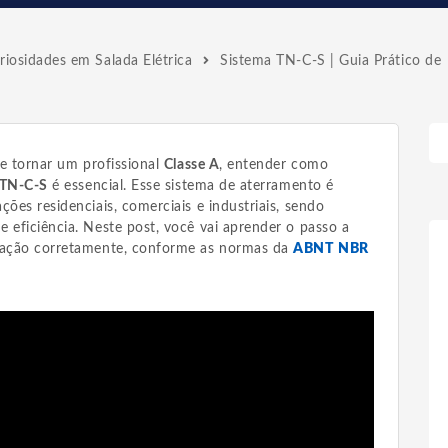
iosidades em Salada Elétrica
Sistema TN-C-S | Guia Prático de
se tornar um profissional
Classe A
, entender como
 TN-C-S
é essencial. Esse sistema de aterramento é
ções residenciais, comerciais e industriais, sendo
 eficiência. Neste post, você vai aprender o passo a
alação corretamente, conforme as normas da
ABNT NBR